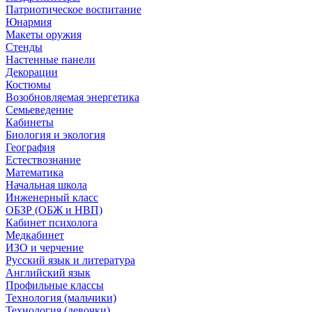
Патриотическое воспитание
Юнармия
Макеты оружия
Стенды
Настенные панели
Декорации
Костюмы
Возобновляемая энергетика
Семьеведение
Кабинеты
Биология и экология
География
Естествознание
Математика
Начальная школа
Инженерный класс
ОБЗР (ОБЖ и НВП)
Кабинет психолога
Медкабинет
ИЗО и черчение
Русский язык и литература
Английский язык
Профильные классы
Технология (мальчики)
Технология (девочки)