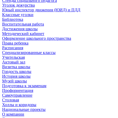
Стенды социального педагога
Уголок дежурства
Юный инспектор движения (ЮИД) и ПДД
Классные уголки
Библиотека
Воспитательная работа
Достижения школы
Методический кабинет
Оформление школьного пространства
Права ребенка
Расписания
Специализированные классы
Учительская
Актовый зал
Визитка школы
Гордость школы
История школы
Музей школы
Подготовка к экзаменам
Профориентация
Самоуправление
Столовая
Холлы и коридоры
Национальные проекты
О компании