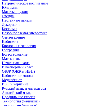
Патриотическое воспитание
Юнармия
Макеты оружия
Стенды
Настенные панели
Декорации
Костюмы
Возобновляемая энергетика
Семьеведение
Кабинеты
Биология и экология
География
Естествознание
Математика
Начальная школа
Инженерный класс
ОБЗР (ОБЖ и НВП)
Кабинет психолога
Медкабинет
ИЗО и черчение
Русский язык и литература
Английский язык
Профильные классы
Технология (мальчики)
Технология (девочки)