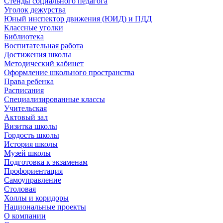
Стенды социального педагога
Уголок дежурства
Юный инспектор движения (ЮИД) и ПДД
Классные уголки
Библиотека
Воспитательная работа
Достижения школы
Методический кабинет
Оформление школьного пространства
Права ребенка
Расписания
Специализированные классы
Учительская
Актовый зал
Визитка школы
Гордость школы
История школы
Музей школы
Подготовка к экзаменам
Профориентация
Самоуправление
Столовая
Холлы и коридоры
Национальные проекты
О компании