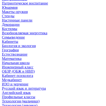
Патриотическое воспитание
Юнармия
Макеты оружия
Стенды
Настенные панели
Декорации
Костюмы
Возобновляемая энергетика
Семьеведение
Кабинеты
Биология и экология
География
Естествознание
Математика
Начальная школа
Инженерный класс
ОБЗР (ОБЖ и НВП)
Кабинет психолога
Медкабинет
ИЗО и черчение
Русский язык и литература
Английский язык
Профильные классы
Технология (мальчики)
Технология (девочки)