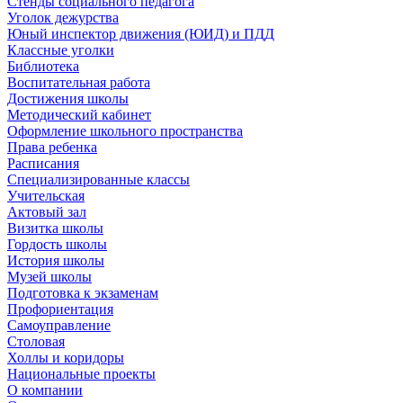
Стенды социального педагога
Уголок дежурства
Юный инспектор движения (ЮИД) и ПДД
Классные уголки
Библиотека
Воспитательная работа
Достижения школы
Методический кабинет
Оформление школьного пространства
Права ребенка
Расписания
Специализированные классы
Учительская
Актовый зал
Визитка школы
Гордость школы
История школы
Музей школы
Подготовка к экзаменам
Профориентация
Самоуправление
Столовая
Холлы и коридоры
Национальные проекты
О компании