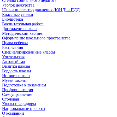
Стенды социального педагога
Уголок дежурства
Юный инспектор движения (ЮИД) и ПДД
Классные уголки
Библиотека
Воспитательная работа
Достижения школы
Методический кабинет
Оформление школьного пространства
Права ребенка
Расписания
Специализированные классы
Учительская
Актовый зал
Визитка школы
Гордость школы
История школы
Музей школы
Подготовка к экзаменам
Профориентация
Самоуправление
Столовая
Холлы и коридоры
Национальные проекты
О компании