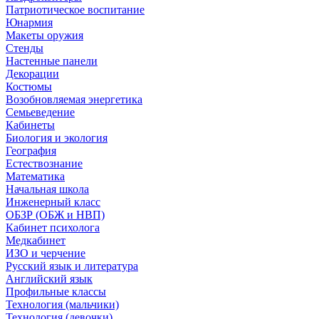
Патриотическое воспитание
Юнармия
Макеты оружия
Стенды
Настенные панели
Декорации
Костюмы
Возобновляемая энергетика
Семьеведение
Кабинеты
Биология и экология
География
Естествознание
Математика
Начальная школа
Инженерный класс
ОБЗР (ОБЖ и НВП)
Кабинет психолога
Медкабинет
ИЗО и черчение
Русский язык и литература
Английский язык
Профильные классы
Технология (мальчики)
Технология (девочки)