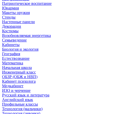
Патриотическое воспитание
Юнармия
Макеты оружия
Стенды
Настенные панели
Декорации
Костюмы
Возобновляемая энергетика
Семьеведение
Кабинеты
Биология и экология
География
Естествознание
Математика
Начальная школа
Инженерный класс
ОБЗР (ОБЖ и НВП)
Кабинет психолога
Медкабинет
ИЗО и черчение
Русский язык и литература
Английский язык
Профильные классы
Технология (мальчики)
Технология (девочки)