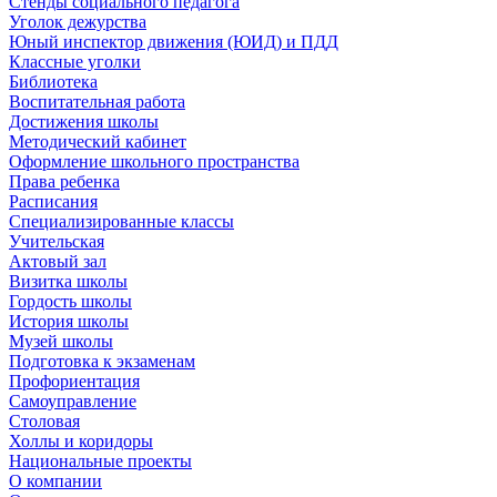
Стенды социального педагога
Уголок дежурства
Юный инспектор движения (ЮИД) и ПДД
Классные уголки
Библиотека
Воспитательная работа
Достижения школы
Методический кабинет
Оформление школьного пространства
Права ребенка
Расписания
Специализированные классы
Учительская
Актовый зал
Визитка школы
Гордость школы
История школы
Музей школы
Подготовка к экзаменам
Профориентация
Самоуправление
Столовая
Холлы и коридоры
Национальные проекты
О компании