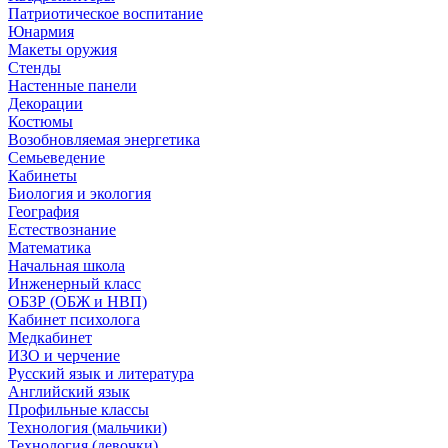
Патриотическое воспитание
Юнармия
Макеты оружия
Стенды
Настенные панели
Декорации
Костюмы
Возобновляемая энергетика
Семьеведение
Кабинеты
Биология и экология
География
Естествознание
Математика
Начальная школа
Инженерный класс
ОБЗР (ОБЖ и НВП)
Кабинет психолога
Медкабинет
ИЗО и черчение
Русский язык и литература
Английский язык
Профильные классы
Технология (мальчики)
Технология (девочки)