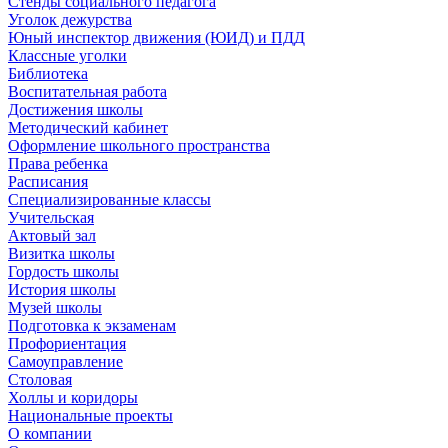
Стенды социального педагога
Уголок дежурства
Юный инспектор движения (ЮИД) и ПДД
Классные уголки
Библиотека
Воспитательная работа
Достижения школы
Методический кабинет
Оформление школьного пространства
Права ребенка
Расписания
Специализированные классы
Учительская
Актовый зал
Визитка школы
Гордость школы
История школы
Музей школы
Подготовка к экзаменам
Профориентация
Самоуправление
Столовая
Холлы и коридоры
Национальные проекты
О компании