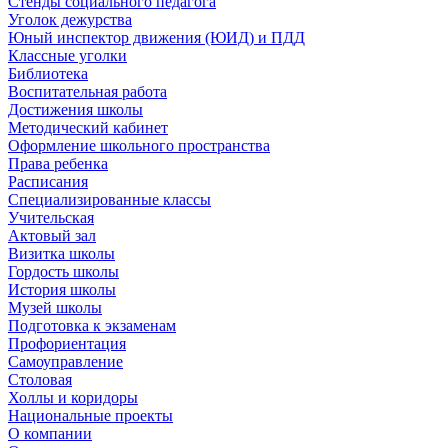
Стенды социального педагога
Уголок дежурства
Юный инспектор движения (ЮИД) и ПДД
Классные уголки
Библиотека
Воспитательная работа
Достижения школы
Методический кабинет
Оформление школьного пространства
Права ребенка
Расписания
Специализированные классы
Учительская
Актовый зал
Визитка школы
Гордость школы
История школы
Музей школы
Подготовка к экзаменам
Профориентация
Самоуправление
Столовая
Холлы и коридоры
Национальные проекты
О компании