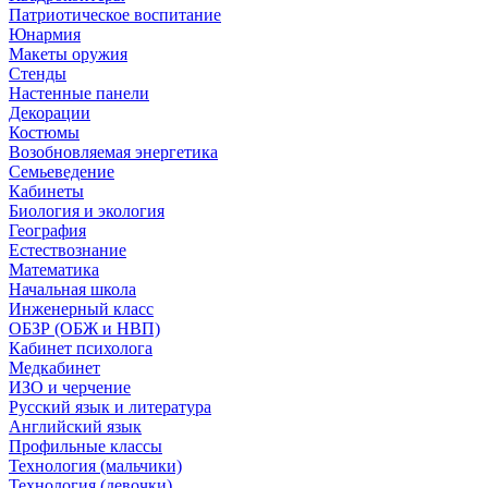
Патриотическое воспитание
Юнармия
Макеты оружия
Стенды
Настенные панели
Декорации
Костюмы
Возобновляемая энергетика
Семьеведение
Кабинеты
Биология и экология
География
Естествознание
Математика
Начальная школа
Инженерный класс
ОБЗР (ОБЖ и НВП)
Кабинет психолога
Медкабинет
ИЗО и черчение
Русский язык и литература
Английский язык
Профильные классы
Технология (мальчики)
Технология (девочки)