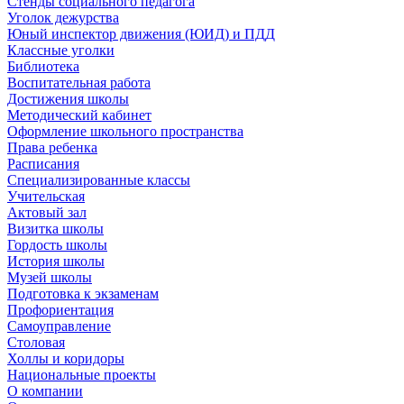
Стенды социального педагога
Уголок дежурства
Юный инспектор движения (ЮИД) и ПДД
Классные уголки
Библиотека
Воспитательная работа
Достижения школы
Методический кабинет
Оформление школьного пространства
Права ребенка
Расписания
Специализированные классы
Учительская
Актовый зал
Визитка школы
Гордость школы
История школы
Музей школы
Подготовка к экзаменам
Профориентация
Самоуправление
Столовая
Холлы и коридоры
Национальные проекты
О компании