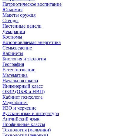
Патриотическое воспитание
Юнармия
Макеты оружия
Стенды
Настенные панели
Декорации
Костюмы
Возобновляемая энергетика
Семьеведение
Кабинеты
Биология и экология
География
Естествознание
Математика
Начальная школа
Инженерный класс
ОБЗР (ОБЖ и НВП)
Кабинет психолога
Медкабинет
ИЗО и черчение
Русский язык и литература
Английский язык
Профильные классы
Технология (мальчики)
Технология (девочки)