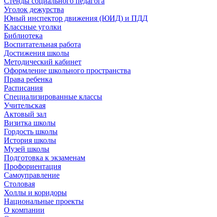
Стенды социального педагога
Уголок дежурства
Юный инспектор движения (ЮИД) и ПДД
Классные уголки
Библиотека
Воспитательная работа
Достижения школы
Методический кабинет
Оформление школьного пространства
Права ребенка
Расписания
Специализированные классы
Учительская
Актовый зал
Визитка школы
Гордость школы
История школы
Музей школы
Подготовка к экзаменам
Профориентация
Самоуправление
Столовая
Холлы и коридоры
Национальные проекты
О компании