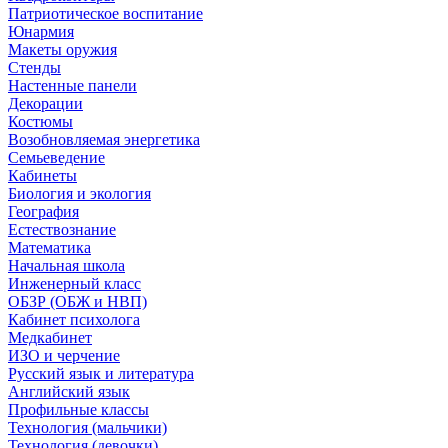
Патриотическое воспитание
Юнармия
Макеты оружия
Стенды
Настенные панели
Декорации
Костюмы
Возобновляемая энергетика
Семьеведение
Кабинеты
Биология и экология
География
Естествознание
Математика
Начальная школа
Инженерный класс
ОБЗР (ОБЖ и НВП)
Кабинет психолога
Медкабинет
ИЗО и черчение
Русский язык и литература
Английский язык
Профильные классы
Технология (мальчики)
Технология (девочки)