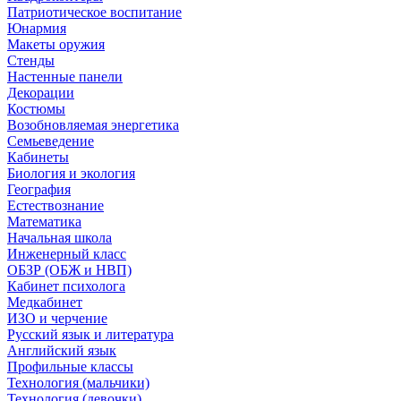
Патриотическое воспитание
Юнармия
Макеты оружия
Стенды
Настенные панели
Декорации
Костюмы
Возобновляемая энергетика
Семьеведение
Кабинеты
Биология и экология
География
Естествознание
Математика
Начальная школа
Инженерный класс
ОБЗР (ОБЖ и НВП)
Кабинет психолога
Медкабинет
ИЗО и черчение
Русский язык и литература
Английский язык
Профильные классы
Технология (мальчики)
Технология (девочки)