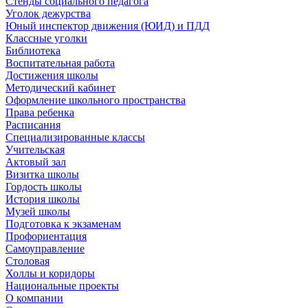
Стенды социального педагога
Уголок дежурства
Юный инспектор движения (ЮИД) и ПДД
Классные уголки
Библиотека
Воспитательная работа
Достижения школы
Методический кабинет
Оформление школьного пространства
Права ребенка
Расписания
Специализированные классы
Учительская
Актовый зал
Визитка школы
Гордость школы
История школы
Музей школы
Подготовка к экзаменам
Профориентация
Самоуправление
Столовая
Холлы и коридоры
Национальные проекты
О компании